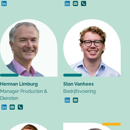
Linkedin Chris Roelen
Linkedin Relinde de Beer
E-mail Relinde de Beer
Bel Relinde de Beer
Herman Limburg
Stan Vanhees
Manager Producten &
Bedrijfsvoering
Diensten
Linkedin Stan Vanhees
E-mail Stan Vanhees
Linkedin Herman Limburg
E-mail Herman Limburg
Bel Herman Limburg