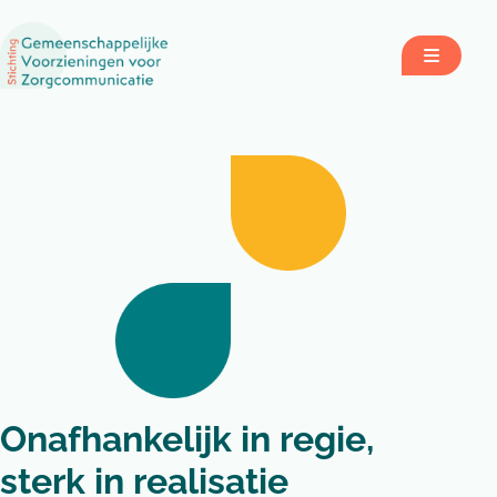
Meteen naar de content
Open mo
Onafhankelijk in regie,
sterk in realisatie